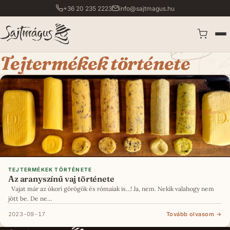
+36 20 235 2223
info@sajtmagus.hu
Kosár
megnyitá
Tejtermékek története
TEJTERMÉKEK TÖRTÉNETE
Az aranyszínű vaj története
Vajat már az ókori görögök és rómaiak is…! Ja, nem. Nekik valahogy nem
jött be. De ne…
2023-09-17
Tovább olvasom →