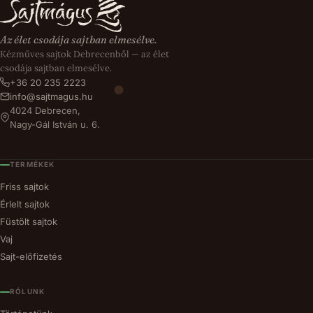
Az élet csodája sajtban elmesélve.
Kézműves sajtok Debrecenből — az élet
csodája sajtban elmesélve.
+36 20 235 2223
info@sajtmagus.hu
4024 Debrecen,
Nagy-Gál István u. 6.
TERMÉKEK
Friss sajtok
Érlelt sajtok
Füstölt sajtok
Vaj
Sajt-előfizetés
RÓLUNK