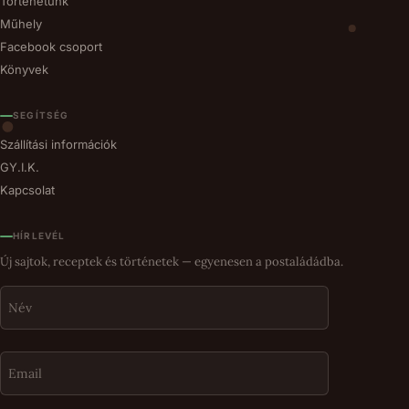
Történetünk
Műhely
Facebook csoport
Könyvek
SEGÍTSÉG
Szállítási információk
GY.I.K.
Kapcsolat
HÍRLEVÉL
Új sajtok, receptek és történetek — egyenesen a postaládádba.
Név
(Kötelező)
Keresztnév
Email
(Kötelező)